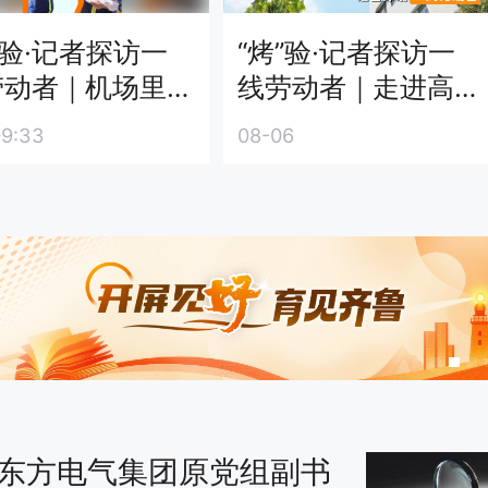
”验·记者探访一
“烤”验·记者探访一
劳动者｜机场里
线劳动者｜走进高温
热情”守护
下的急救中心，看
9:33
08-06
看热射病患者如何
救治
东方电气集团原党组副书