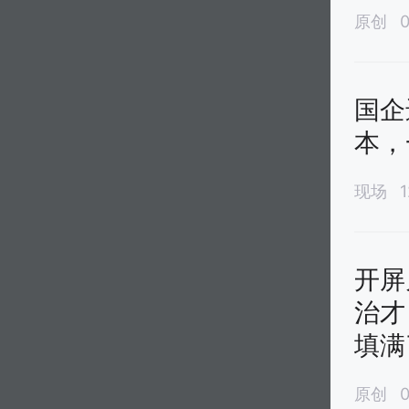
原创
0
国企
本，
现场
开屏
治才
填满
原创
0