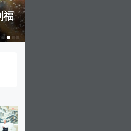
到福
声浪打卡、比分竞
等你拿！
国无
8
亡