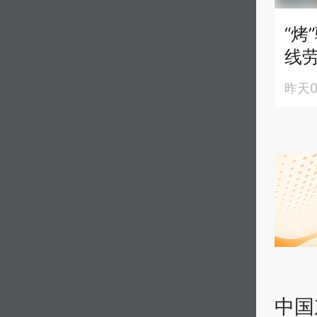
“烤
线
的“
昨天0
中国