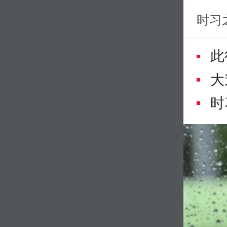
时习
此
大
真
时
康