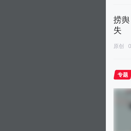
捞舆
失
原创
0
专题