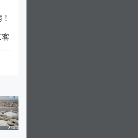
满！
京客