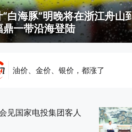
计“白海豚”明晚将在浙江舟山
福鼎一带沿海登陆
泰国校园枪击案枪手已死亡
台风“灿鸿”强度缓慢增强 未来对我
影响
油价、金价、银价，都涨了
西班牙称捣毁地中海大型偷渡网络 7
人被捕
四川宜宾市高县4.9级地震致1人死
会见国家电投集团客人
泰国校园枪击案枪手已死亡