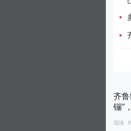
齐鲁
镚”
现场