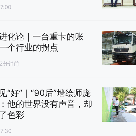
7:00
台风“灿鸿”强度缓慢增强 未来对我
影响
进化论｜一台重卡的账
一个行业的拐点
12分钟前
见“好”｜“90后”墙绘师庞
：他的世界没有声音，却
了色彩
7:30