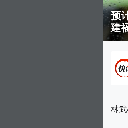
、太空里伸手，山东
预
卷”成六边形战士
建
林武