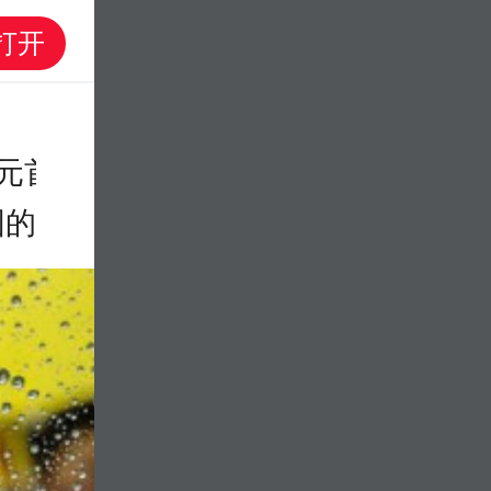
山东
短剧
直播
数字强省
帮办
打开
元首外交的世界情怀与大国气派 大
怀与大国气派
国的目标不断迈进” 时习之｜“向着