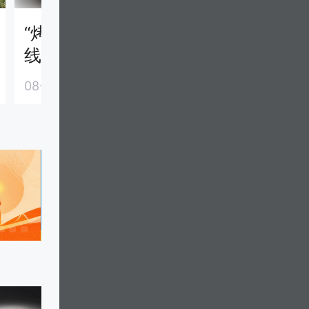
“烤”验·记者探访一
“烤”验·记者
线劳动者｜跟外卖小
线劳动者｜
哥一起“高温”配送
服体验当NP
08-06
08-06
两步都是汗
高温景区有“